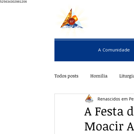
525634302981206
A Comunidade
Todos posts
Homilia
Liturgi
Renascidos em Pe
Pentecostes
Galeria
O
A Festa 
Moacir A