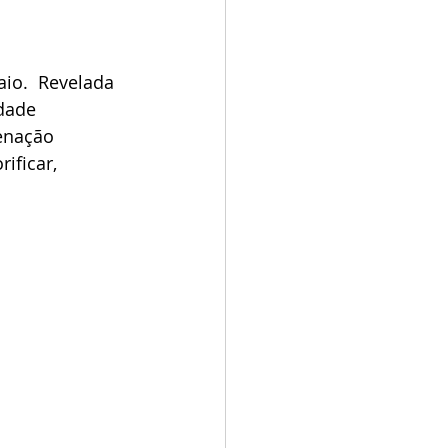
io.  Revelada 
dade 
enação 
ificar, 