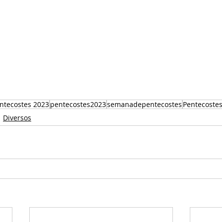
entecostes 2023
pentecostes2023
semanadepentecostes
Pentecoste
Diversos