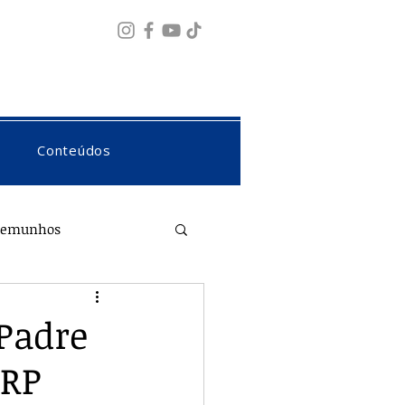
Fazer login
Conteúdos
temunhos
 Padre
 RP