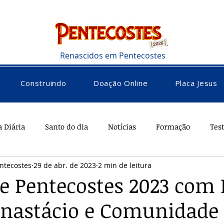
Renascidos em Pentecostes
Construindo
Doação Online
Placa Jesus
a Diária
Santo do dia
Notícias
Formação
Tes
ntecostes
29 de abr. de 2023
2 min de leitura
rações
Saúde
Diversos
Vocacional
de Pentecostes 2023 com
nastácio e Comunidade