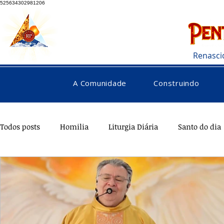
525634302981206
Renasci
A Comunidade
Construindo
Todos posts
Homilia
Liturgia Diária
Santo do dia
Testemunhos
Pentecostes
Galeria
Orações