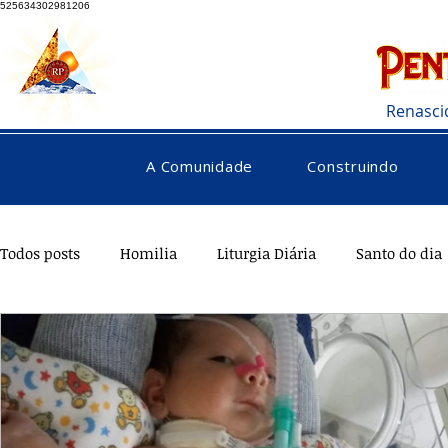
525634302981206
Renasci
A Comunidade
Construindo
Todos posts
Homilia
Liturgia Diária
Santo do dia
Testemunhos
Pentecostes
Galeria
Orações