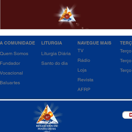
A COMUNIDADE
LITURGIA
NAVEGUE MAIS
TERÇ
TV
Terço
Quem Somos
Liturgia Diária
Rádio
Terço
Fundador
Santo do dia
Loja
Terço
Vocacional
Revista
Baluartes
AFRP
D