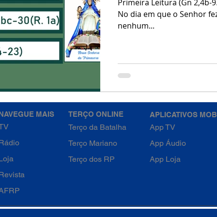
Primeira Leitura (Gn 2,4b-9
No dia em que o Senhor fez a terra e
nenhum...
NAVEGUE MAIS
TERÇO ONLINE
APLICATIVOS MOB
TV
Terço da Batalha
App TV
Rádio
Terço Mariano
App Áudio
Loja
Terço dos RP
App Loja
Revista
AFRP