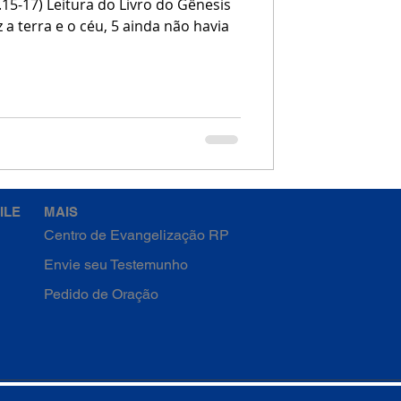
.15-17) Leitura do Livro do Gênesis
 o céu, 5 ainda não havia
ILE
MAIS
Centro de Evangelização RP
Envie seu Testemunho
Pedido de Oração