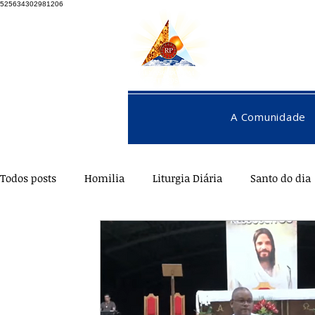
525634302981206
A Comunidade
Todos posts
Homilia
Liturgia Diária
Santo do dia
Pentecostes
Galeria
Orações
Saúde
Di