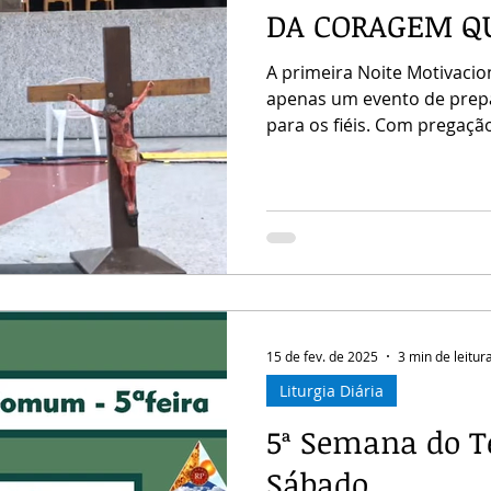
DA CORAGEM Q
A primeira Noite Motivacio
apenas um evento de prepa
para os fiéis. Com pregaçã
focou no compromisso real
de abril de 2016 A Nave do
Renascidos em Pentecoste
entrega e reflexão. Vicen
profundas, provocando cada
caminhada cristã sob a óti
15 de fev. de 2025
3 min de leitur
Liturgia Diária
5ª Semana do 
Sábado