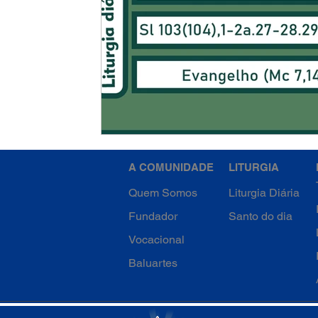
A COMUNIDADE
LITURGIA
Quem Somos
Liturgia Diária
Fundador
Santo do dia
Vocacional
Baluartes