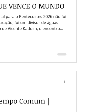
UE VENCE O MUNDO
nal para o Pentecostes 2026 não foi
ração; foi um divisor de águas
o de Vicente Kadosh, o encontro
 com o Evangelho. Da redação, 19
 Centro de Evangelização
s foi tomada por uma atmosfera de
te Kadosh trouxe mensagens
 servo e fiel a repensar sua
ca d
a
Tempo Comum |