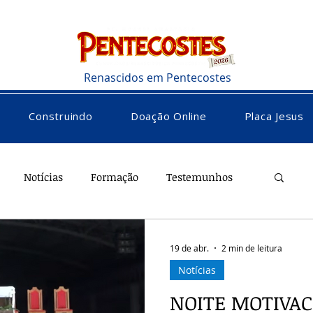
Renascidos em Pentecostes
Construindo
Doação Online
Placa Jesus
Notícias
Formação
Testemunhos
versos
Vocacional
19 de abr.
2 min de leitura
Notícias
NOITE MOTIVAC