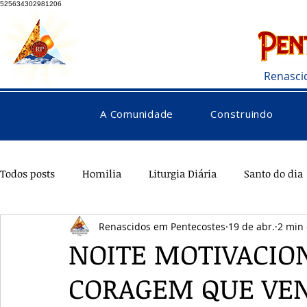
525634302981206
Renasci
A Comunidade
Construindo
Todos posts
Homilia
Liturgia Diária
Santo do dia
Renascidos em Pentecostes
19 de abr.
2 min 
Pentecostes
Galeria
Orações
Saúde
Di
NOITE MOTIVACION
CORAGEM QUE VE