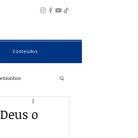
Fazer login
Conteúdos
temunhos
 Deus o