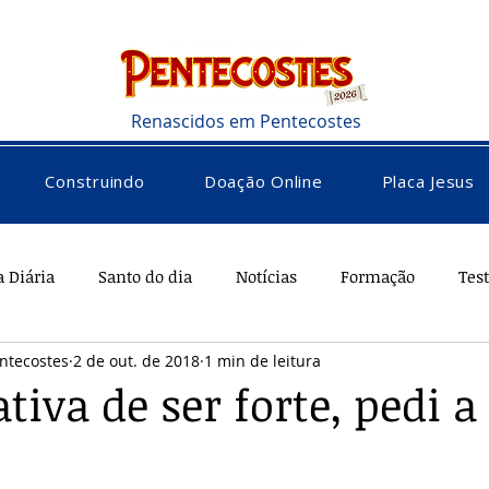
Renascidos em Pentecostes
Construindo
Doação Online
Placa Jesus
a Diária
Santo do dia
Notícias
Formação
Tes
ntecostes
2 de out. de 2018
1 min de leitura
rações
Saúde
Diversos
Vocacional
tiva de ser forte, pedi a