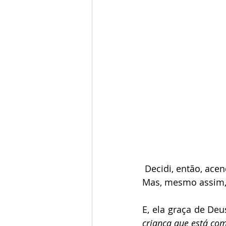
 Decidi, então, acender as velas de Pentecostes, porém, as acendi de maneira errada. 
Mas, mesmo assim, 
E, ela graça de Deu
criança que está co