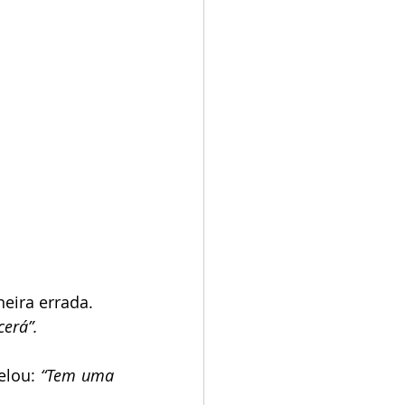
cerá”.
elou: 
“Tem uma 