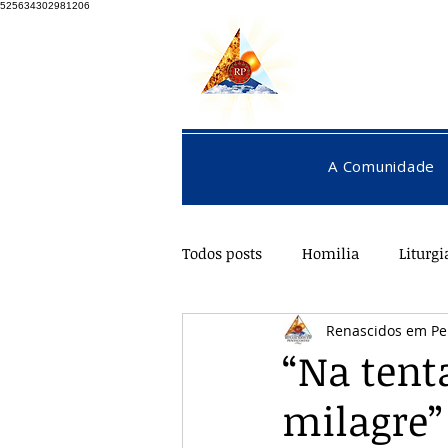
525634302981206
A Comunidade
Todos posts
Homilia
Liturgi
Renascidos em Pe
Pentecostes
Galeria
O
“Na tenta
milagre”