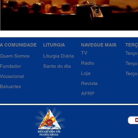
A COMUNIDADE
LITURGIA
NAVEGUE MAIS
TERÇ
TV
Terço
Quem Somos
Liturgia Diária
Rádio
Terço
Fundador
Santo do dia
Loja
Terço
Vocacional
Revista
Baluartes
AFRP
D