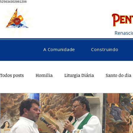
525634302981206
Renasci
A Comunidade
Construindo
Todos posts
Homilia
Liturgia Diária
Santo do dia
Testemunhos
Pentecostes
Galeria
Orações