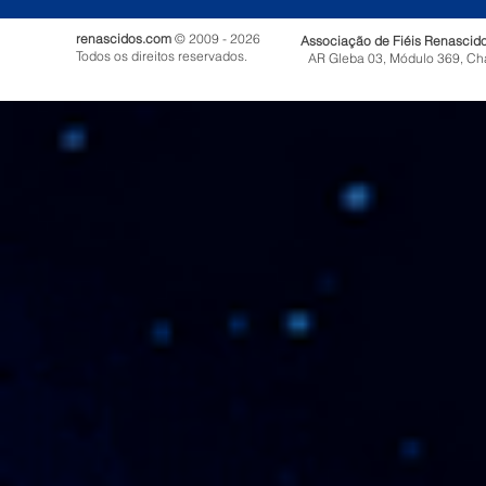
renascidos.com
© 2009 - 2026
Associação de Fiéis Renascid
Todos os direitos reservados.
AR Gleba 03, Módulo 369, Ch