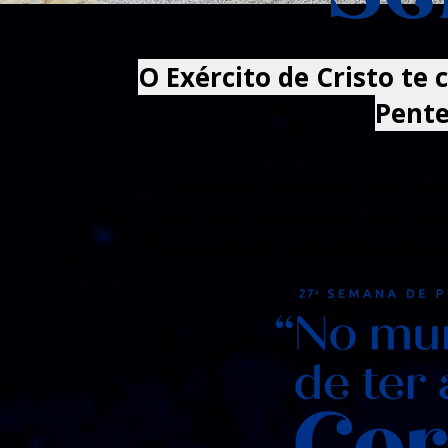
O Exército de Cristo t
Pente
​Já imaginou fazer parte da his
Servir em Pentecostes não é ap
oportunidade única de transborda