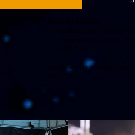
o
Inscrições abertas:
• Online:
Clique no botão ab
• Presencial:
No Centro de E
às 09h).
Não deixe para a última hora.
você!