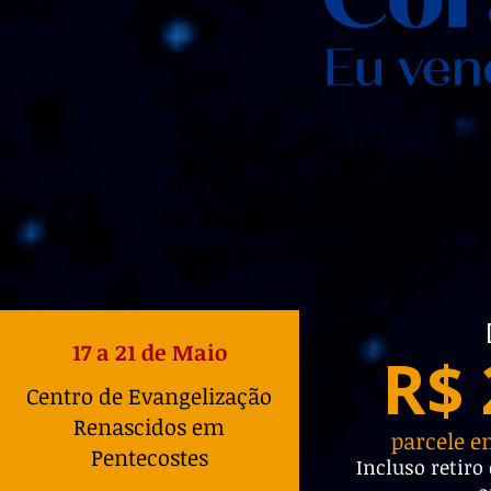
Com esse chamado no coração,
dias intensos de fé, começan
no dia 10
de maio
. Um domingo 
fraternidade (com café da manhã
17 a 21 de Maio
R$ 
Centro de Evangelização
Renascidos em
parcele e
Pentecostes
Incluso retiro