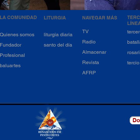
LA COMUNIDAD
TERC
LITURGIA
NAVEGAR MÁS
LÍNE
TV
tercer
Quienes somos
liturgia diaria
Radio
batal
Fundador
santo del día
Almacenar
rosar
Profesional
Revista
terci
baluartes
AFRP
Do