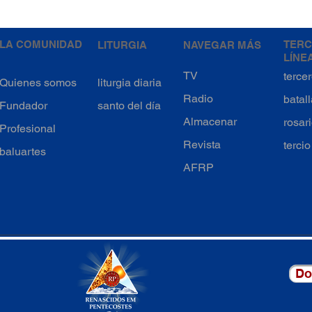
LA COMUNIDAD
TERC
LITURGIA
NAVEGAR MÁS
LÍNE
TV
tercer
Quienes somos
liturgia diaria
Radio
batal
Fundador
santo del día
Almacenar
rosar
Profesional
Revista
terci
baluartes
AFRP
Do