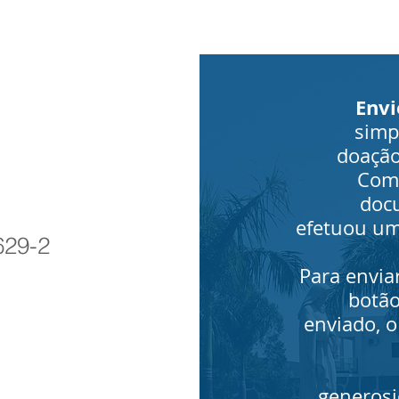
Env
simp
doação
Com
doc
efetuou um
629-2
Para envia
botão
enviado, o
generos