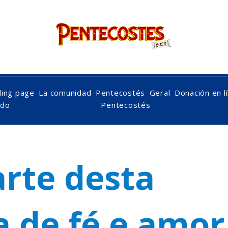
nacido de nuevo en
Pentecostés
ding page
La comunidad
Pentecostés
Geral
Donación en l
ido
Pentecostés
arte desta
a de fé e amor