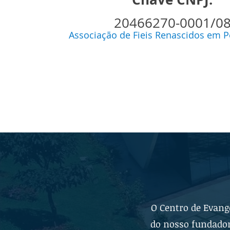
20466270-0001/0
Associação de Fieis Renascidos em P
O Centro de Evang
do nosso fundador