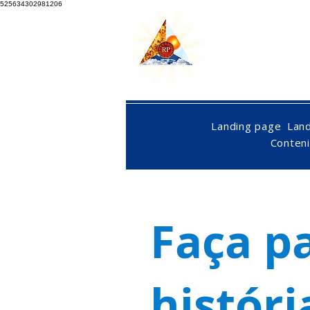
525634302981206
Landing page
Lan
Conten
Faça p
históri