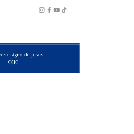
Fazer login
ínea
signo de jesus
CCJC