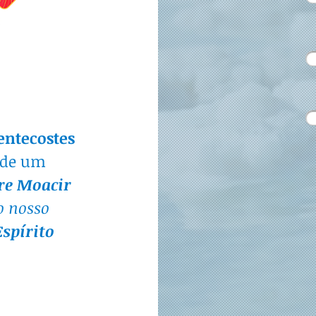
ntecostes
 de um
re Moacir
o nosso
Espírito