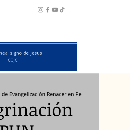
Fazer login
ínea
signo de jesus
CCJC
 de Evangelización Renacer en Pe
grinación