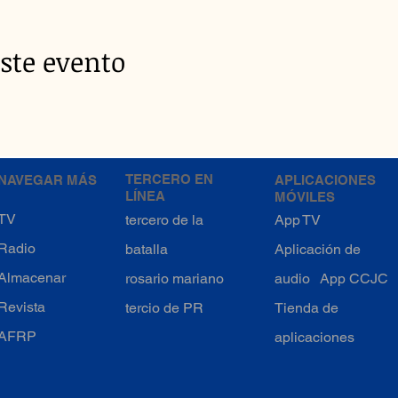
ste evento
TERCERO EN
NAVEGAR MÁS
APLICACIONES
LÍNEA
MÓVILES
TV
tercero de la
App TV
Radio
batalla
Aplicación de
Almacenar
rosario mariano
audio
App CCJC
Revista
tercio de PR
Tienda de
AFRP
aplicaciones