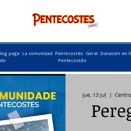
nacido de nuevo en
Pentecostés
ding page
La comunidad
Pentecostés
Geral
Donación en l
ido
Pentecostés
jue, 13 jul
  |  
Centro
Pere