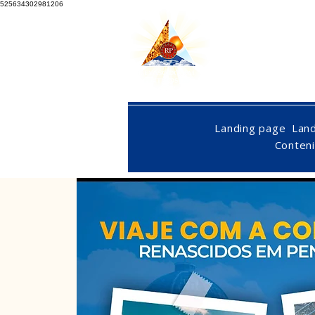
525634302981206
Landing page
Lan
Conten