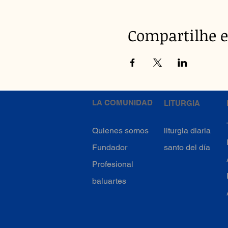
Compartilhe e
LA COMUNIDAD
LITURGIA
Quienes somos
liturgia diaria
Fundador
santo del día
Profesional
baluartes