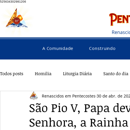
525634302981206
Renasci
A Comunidade
Construindo
Todos posts
Homilia
Liturgia Diária
Santo do dia
Renascidos em Pentecostes
30 de abr. de 20
Pentecostes
Galeria
Orações
Saúde
Di
São Pio V, Papa de
Senhora, a Rainha