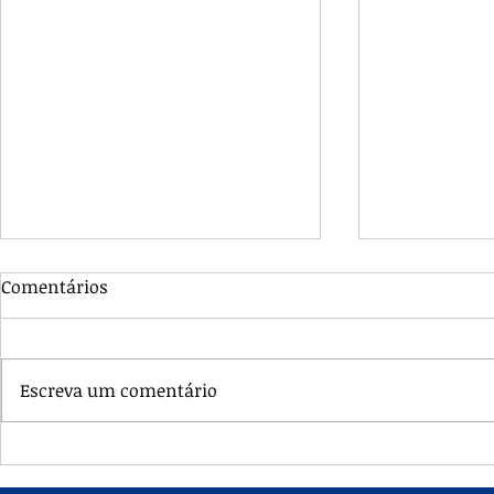
Comentários
Escreva um comentário
Francisco Caracciolo, o
Santa Úrsu
Santo da Eucaristia
virgem e f