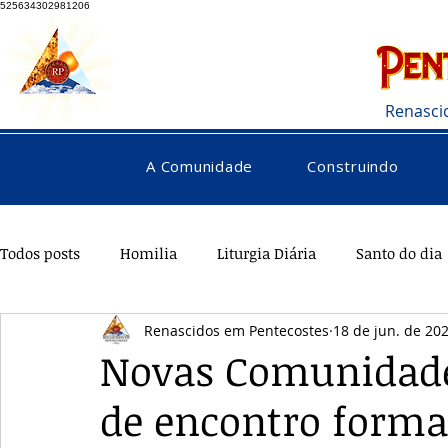
525634302981206
Renasci
A Comunidade
Construindo
Todos posts
Homilia
Liturgia Diária
Santo do dia
Renascidos em Pentecostes
18 de jun. de 20
Pentecostes
Galeria
Orações
Saúde
Di
Novas Comunidade
de encontro form