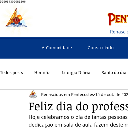
525634302981206
Renasci
A Comunidade
Construindo
Todos posts
Homilia
Liturgia Diária
Santo do dia
Renascidos em Pentecostes
15 de out. de 20
Pentecostes
Galeria
Orações
Saúde
Di
Feliz dia do profes
Hoje celebramos o dia de tantas pessoa
dedicação em sala de aula fazem deste 