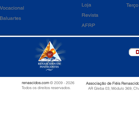
Loja
Terço
Vocacional
Revista
Baluartes
AFRP
D
renascidos.com
© 2009 - 2026
Associação de Fiéis Renascid
Todos os direitos reservados.
AR Gleba 03, Módulo 369, Ch