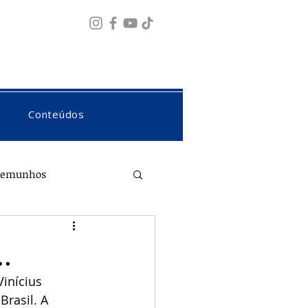
Fazer login
Conteúdos
temunhos
.
inícius 
Brasil. A 