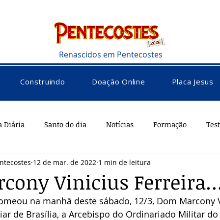
Renascidos em Pentecostes
Construindo
Doação Online
Placa Jesus
a Diária
Santo do dia
Notícias
Formação
Tes
ntecostes
12 de mar. de 2022
1 min de leitura
rações
Saúde
Diversos
Vocacional
ony Vinicius Ferreira…
omeou na manhã deste sábado, 12/3, Dom Marcony V
liar de Brasília, a Arcebispo do Ordinariado Militar do 