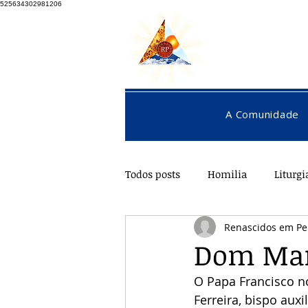
525634302981206
A Comunidade
Todos posts
Homilia
Liturgi
Renascidos em Pe
Pentecostes
Galeria
O
Dom Marc
O Papa Francisco n
Ferreira, bispo auxi