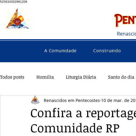
525634302981206
Renasci
A Comunidade
Construindo
Todos posts
Homilia
Liturgia Diária
Santo do dia
Renascidos em Pentecostes
10 de mar. de 20
Pentecostes
Galeria
Orações
Saúde
Di
Confira a reportag
Comunidade RP