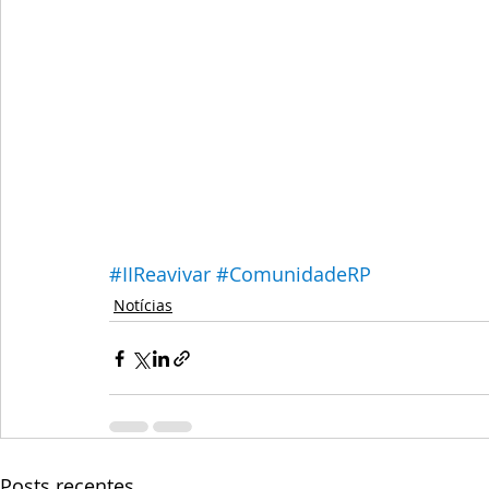
#IIReavivar
#ComunidadeRP
Notícias
Posts recentes