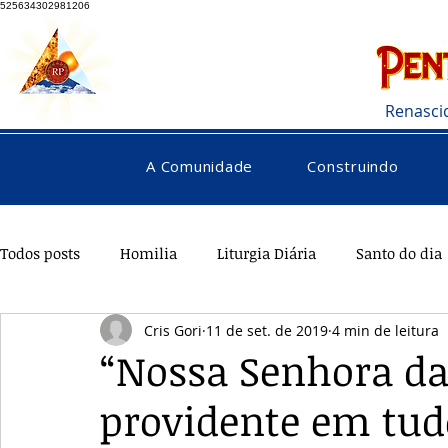
525634302981206
Renasci
A Comunidade
Construindo
Todos posts
Homilia
Liturgia Diária
Santo do dia
Cris Gori
11 de set. de 2019
4 min de leitura
Pentecostes
Galeria
Orações
Saúde
Di
“Nossa Senhora da
providente em tud