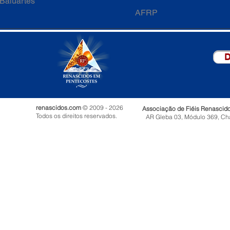
Baluartes
AFRP
D
renascidos.com
© 2009 - 2026
Associação de Fiéis Renascid
Todos os direitos reservados.
AR Gleba 03, Módulo 369, Ch