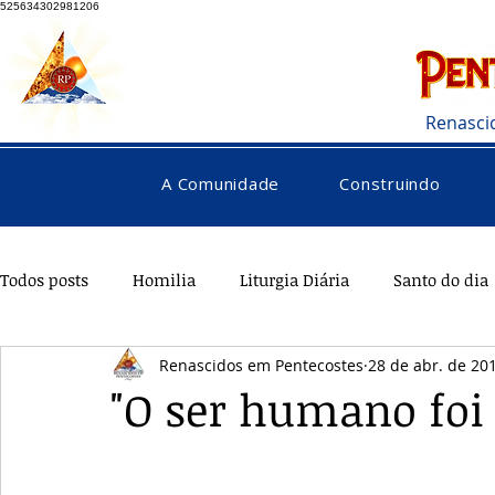
525634302981206
Renasci
A Comunidade
Construindo
Todos posts
Homilia
Liturgia Diária
Santo do dia
Renascidos em Pentecostes
28 de abr. de 20
Pentecostes
Galeria
Orações
Saúde
Di
"O ser humano foi