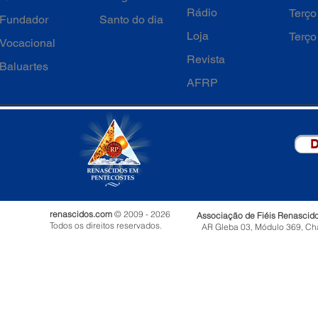
Rádio
Terço
Fundador
Santo do dia
Loja
Terço
Vocacional
Revista
Baluartes
AFRP
D
renascidos.com
© 2009 - 2026
Associação de Fiéis Renascid
Todos os direitos reservados.
AR Gleba 03, Módulo 369, Ch