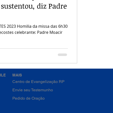
sustentou, diz Padre
S 2023 Homilia da missa das 6h30
ecostes celebrante: Padre Moacir
ILE
MAIS
Centro de Evangelização RP
Envie seu Testemunho
Pedido de Oração