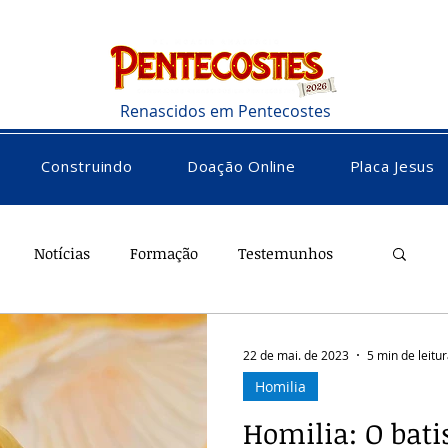
Renascidos em Pentecostes
Construindo
Doação Online
Placa Jesus
Notícias
Formação
Testemunhos
versos
Vocacional
22 de mai. de 2023
5 min de leitu
Homilia
Homilia: O bati