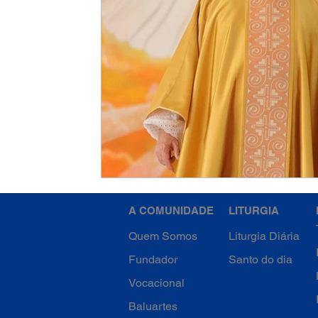
A COMUNIDADE
LITURGIA
Quem Somos
Liturgia Diária
Fundador
Santo do dia
Vocacional
Baluartes