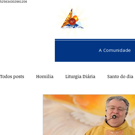
525634302981206
A Comunidade
Todos posts
Homilia
Liturgia Diária
Santo do dia
Pentecostes
Galeria
Orações
Saúde
Di