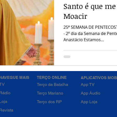
Santo é que me 
Moacir
25ª SEMANA DE PENTECOSTE
- 2º dia da Semana de Pent
Anastácio Estamos...
NAVEGUE MAIS
TERÇO ONLINE
APLICATIVOS MOB
TV
Terço da Batalha
App TV
Rádio
Terço Mariano
App Áudio
Loja
Terço dos RP
App Loja
Revista