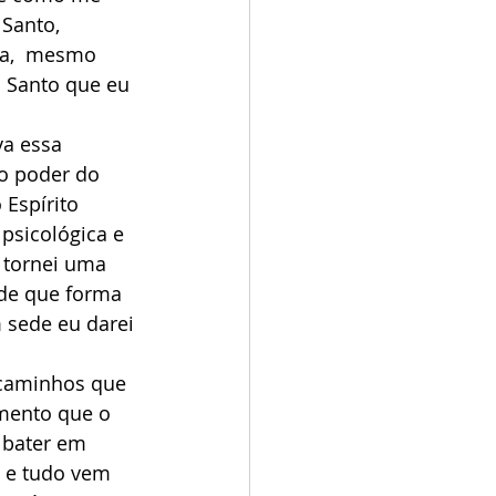
Santo,  
ja,  mesmo 
o Santo que eu 
o poder do 
Espírito 
 psicológica e 
 tornei uma 
 de que forma 
m sede eu darei 
mento que o 
 bater em 
a e tudo vem 