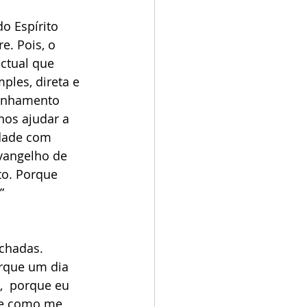
. Pois, o 
ctual que 
les, direta e 
panhamento 
nos ajudar a 
idade com 
vangelho de 
to. Porque 
”
fechadas.
  porque eu 
de como me 