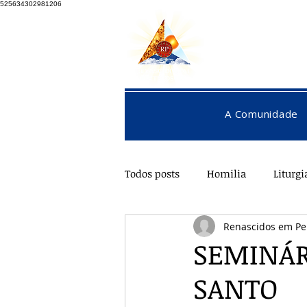
525634302981206
A Comunidade
Todos posts
Homilia
Liturgi
Renascidos em Pe
Pentecostes
Galeria
O
SEMINÁR
SANTO