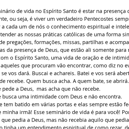
e, ou seja, é viver um verdadeiro Pentecostes sempre
r a cada um de nós o conhecimento espiritual e intele
ender as nossas práticas católicas de uma forma simp
s de pregações, formações, missas, partilhas e acom
as da presença de Deus, que estão ali somente para 
com o Espírito Santo, uma vida de oração e de intim
aqueles que procuram vão encontrar, como diz no e
 se vos dará. Buscai e achareis. Batei e vos será aber
de recebe. Quem busca acha. A quem bate, se abrirá.
você que pede a Deus,  mas acha que não recebe.
 você que busca uma intimidade com Deus e não encontra.
 você que tem batido em várias portas e elas sempre estão 
que pedia a Deus, mas não recebia aquilo que pedia,
ão tinha um entendimento espiritual de como rezar, 