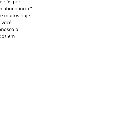
e nós por 
em abundância.”
 você 
onosco o  
dos em 