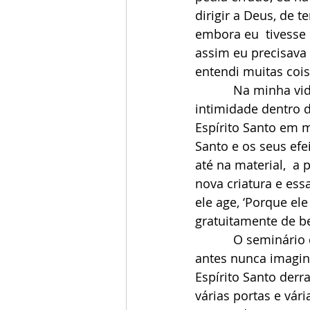
dirigir a Deus, de t
embora eu  tivesse
assim eu precisava 
entendi muitas cois
           Na minha vida sempre busquei uma intimidade com Deus, buscava essa 
intimidade dentro 
Espírito Santo em m
Santo e os seus efei
até na material,  a
nova criatura e ess
ele age, ‘Porque ele
gratuitamente de be
           O seminário de vida no Espírito Santo me abriu portas,  janelas e caminhos que 
antes nunca imagin
Espírito Santo der
várias portas e vár