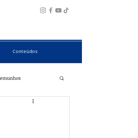
Fazer login
Conteúdos
temunhos