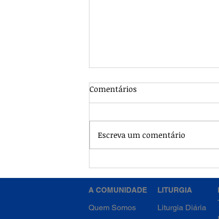
Comentários
Escreva um comentário
Retiro dos membros - Um
Dia de Graça e Renovação
A COMUNIDADE
LITURGIA
Quem Somos
Liturgia Diária