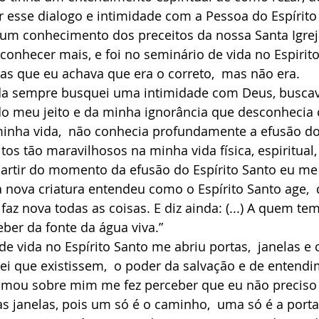
er esse dialogo e intimidade com a Pessoa do Espírito 
 um conhecimento dos preceitos da nossa Santa Igre
conhecer mais, e foi no seminário de vida no Espirit
as que eu achava que era o correto,  mas não era.    
do meu jeito e da minha ignorância que desconhecia 
inha vida,  não conhecia profundamente a efusão do 
tos tão maravilhosos na minha vida física, espiritual,
 partir do momento da efusão do Espírito Santo eu me
a nova criatura entendeu como o Espírito Santo age, 
 faz nova todas as coisas. E diz ainda: (...) A quem te
ber da fonte da água viva.”
ei que existissem,  o poder da salvação e de entendi
ramou sobre mim me fez perceber que eu não preciso
ias janelas, pois um só é o caminho,  uma só é a port