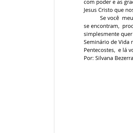
com poder e as graç
Jesus Cristo que no
           Se você  meu irmão e minha irmã está na  mesmo situação em que muitos hoje 
se encontram,  pro
simplesmente quer e
Seminário de Vida 
Pentecostes,  e lá v
Por: Silvana Bezerra