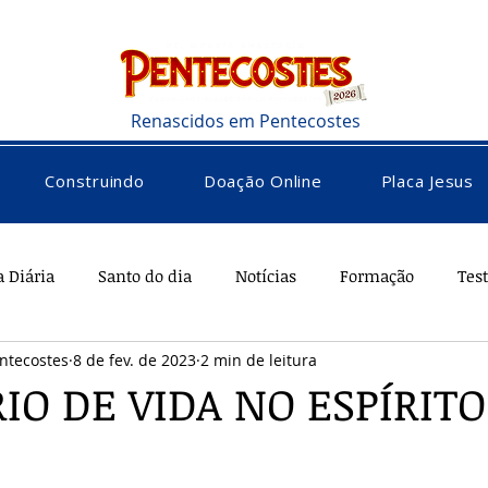
Renascidos em Pentecostes
Construindo
Doação Online
Placa Jesus
a Diária
Santo do dia
Notícias
Formação
Tes
ntecostes
8 de fev. de 2023
2 min de leitura
rações
Saúde
Diversos
Vocacional
IO DE VIDA NO ESPÍRITO