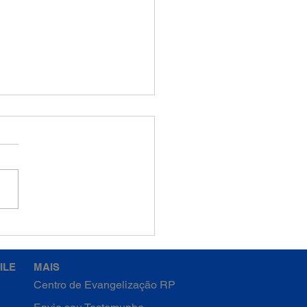
RITO SANTO
ILE
MAIS
Centro de Evangelização RP