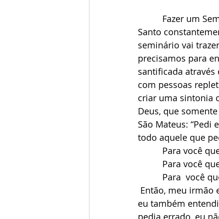
          Fazer um Seminário de vida no Espírito Santo é estar na presença do Espírito 
Santo constantement
seminário vai traze
precisamos para ent
santificada atravé
com pessoas replet
criar uma sintonia 
Deus, que somente 
São Mateus: “Pedi e
todo aquele que pe
          Para 
          Para
          Para 
 Então, meu irmão e minha irmã! Esse seminário de vida é para você! Porque um dia 
eu também entendi 
pedia errado, eu n