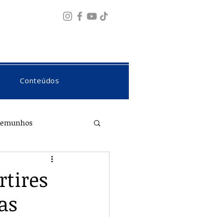
Fazer login
Conteúdos
temunhos
rtires
as