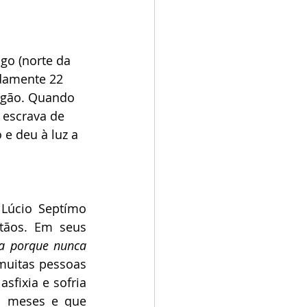
go (norte da 
adamente 22 
pagão. Quando 
 escrava de 
e deu à luz a 
Lúcio Septímo 
tãos. Em seus 
a porque nunca 
muitas pessoas 
fixia e sofria 
s meses e que 