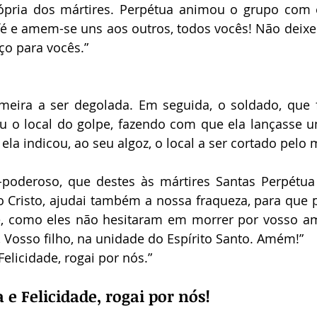
pria dos mártires. Perpétua animou o grupo com es
fé e amem-se uns aos outros, todos vocês! Não deixe
ço para vocês.”
rimeira a ser degolada. Em seguida, o soldado, que
u o local do golpe, fazendo com que ela lançasse um
la indicou, ao seu algoz, o local a ser cortado pelo
poderoso, que destes às mártires Santas Perpétua e
o Cristo, ajudai também a nossa fraqueza, para que 
é, como eles não hesitaram em morrer por vosso am
, Vosso filho, na unidade do Espírito Santo. Amém!”
elicidade, rogai por nós.”
 e Felicidade, rogai por nós!