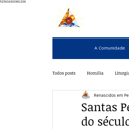
525634302981206
A Comunidade
Todos posts
Homilia
Liturgi
Renascidos em Pe
Pentecostes
Galeria
O
Santas P
do século