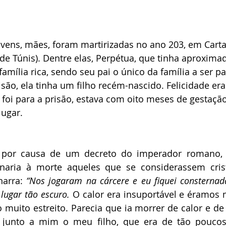
vens, mães, foram martirizadas no ano 203, em Carta
e de Túnis). Dentre elas, Perpétua, que tinha aproxim
família rica, sendo seu pai o único da família a ser 
isão, ela tinha um filho recém-nascido. Felicidade era
foi para a prisão, estava com oito meses de gestação 
ugar.
 por causa de um decreto do imperador romano, 
naria à morte aqueles que se considerassem cris
narra: 
“Nos jogaram na cárcere e eu fiquei consternad
lugar tão escuro.
 O calor era insuportável e éramos 
uito estreito. Parecia que ia morrer de calor e de as
 junto a mim o meu filho, que era de tão pouco