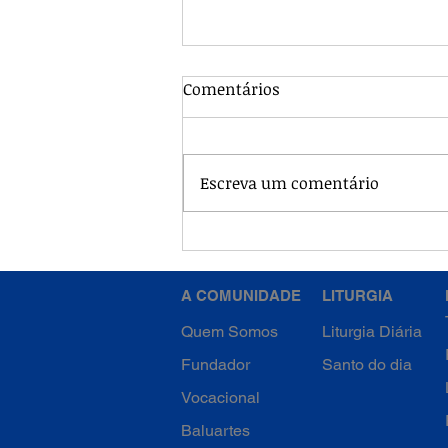
Comentários
Escreva um comentário
Francisco Caracciolo, o
Santo da Eucaristia
A COMUNIDADE
LITURGIA
Quem Somos
Liturgia Diária
Fundador
Santo do dia
Vocacional
Baluartes