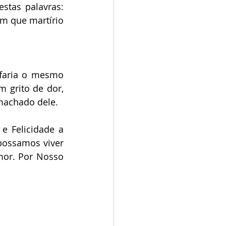
tas palavras: 
m que martírio 
 faria o mesmo 
 grito de dor, 
 machado dele.
 Felicidade a 
possamos viver 
or. Por Nosso 