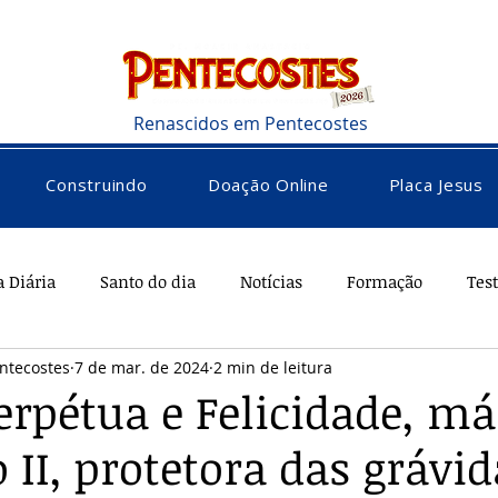
Renascidos em Pentecostes
Construindo
Doação Online
Placa Jesus
a Diária
Santo do dia
Notícias
Formação
Tes
ntecostes
7 de mar. de 2024
2 min de leitura
rações
Saúde
Diversos
Vocacional
erpétua e Felicidade, má
 II, protetora das grávid