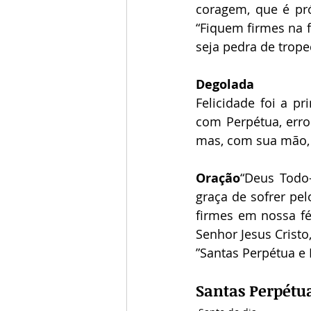
coragem, que é pró
“Fiquem firmes na 
seja pedra de trope
Degolada
Felicidade foi a p
com Perpétua, erro
mas, com sua mão, e
Oração
“Deus Todo-
graça de sofrer pel
firmes em nossa f
Senhor Jesus Cristo
”Santas Perpétua e F
Santas Perpétua