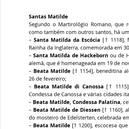
Santas Matilde
Segundo o Martirológio Romano, que rel
como também com outros santos, há uma
– 
Santa Matilda da Escócia
 [† 1118], 
Rainha da Inglaterra, comemorada em 30 
– 
Santa Matilda de Hackeborn
 ou de H
alemã, que é homenageada em 19 de no
– 
Beata Matilde
 [† 1154], beneditina 
26 de fevereiro;
– 
Beata Matilde di Canossa
 [† 1115]
Condessa de Canossa e várias cidades it
– 
Beata Matilde, Condessa Palatina
, c
– 
Beata Matilde de Diessen
 [† 1160], 
do mosteiro de Edelsterten, celebrada e
– 
Beata Matilde
 [† 1200], escocesa qu