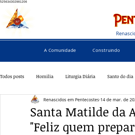
525634302981206
Renasci
A Comunidade
Construindo
Todos posts
Homilia
Liturgia Diária
Santo do dia
Renascidos em Pentecostes
14 de mar. de 20
Pentecostes
Galeria
Orações
Saúde
Di
Santa Matilde da 
"Feliz quem prepar