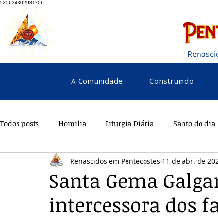
525634302981206
Renasci
A Comunidade
Construindo
Todos posts
Homilia
Liturgia Diária
Santo do dia
Renascidos em Pentecostes
11 de abr. de 20
Pentecostes
Galeria
Orações
Saúde
Di
Santa Gema Galgan
intercessora dos 