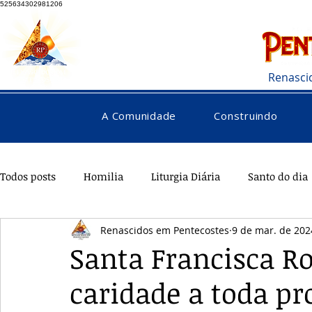
525634302981206
Renasci
A Comunidade
Construindo
Todos posts
Homilia
Liturgia Diária
Santo do dia
Renascidos em Pentecostes
9 de mar. de 202
Pentecostes
Galeria
Orações
Saúde
Di
Santa Francisca R
caridade a toda pr