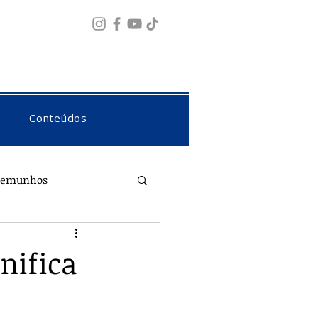
Fazer login
Conteúdos
temunhos
nifica