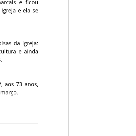
rcais e ficou 
greja e ela se 
as da igreja: 
ltura e ainda 
. 
 aos 73 anos, 
 março.