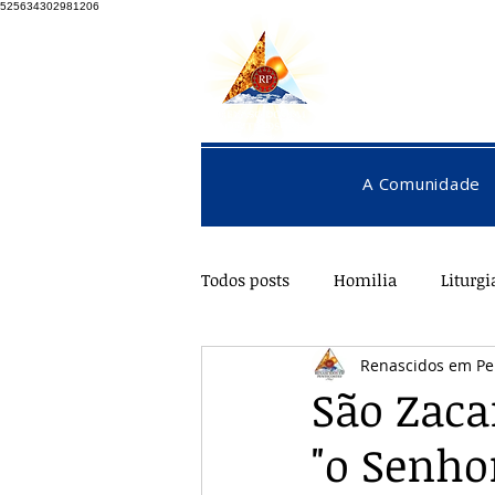
525634302981206
A Comunidade
Todos posts
Homilia
Liturgi
Renascidos em Pe
Pentecostes
Galeria
O
São Zaca
"o Senho