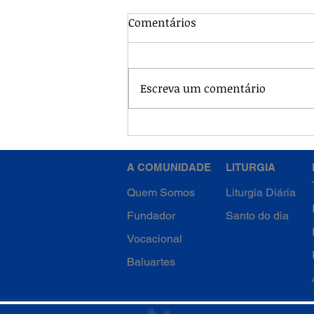
Comentários
Escreva um comentário
Francisco Caracciolo, o
Santo da Eucaristia
A COMUNIDADE
LITURGIA
Quem Somos
Liturgia Diária
Fundador
Santo do dia
Vocacional
Baluartes