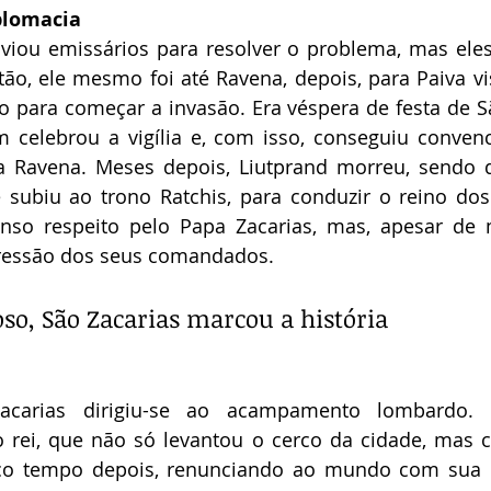
iplomacia
viou emissários para resolver o problema, mas eles
ão, ele mesmo foi até Ravena, depois, para Paiva visi
o para começar a invasão. Era véspera de festa de S
m celebrou a vigília e, com isso, conseguiu convenc
a Ravena. Meses depois, Liutprand morreu, sendo q
e subiu ao trono Ratchis, para conduzir o reino do
nso respeito pelo Papa Zacarias, mas, apesar de m
pressão dos seus comandados.
oso, São Zacarias marcou a história
acarias dirigiu-se ao acampamento lombardo. S
rei, que não só levantou o cerco da cidade, mas c
o tempo depois, renunciando ao mundo com sua mu