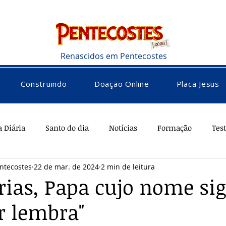
Renascidos em Pentecostes
Construindo
Doação Online
Placa Jesus
a Diária
Santo do dia
Notícias
Formação
Tes
ntecostes
22 de mar. de 2024
2 min de leitura
rações
Saúde
Diversos
Vocacional
rias, Papa cujo nome sig
r lembra"