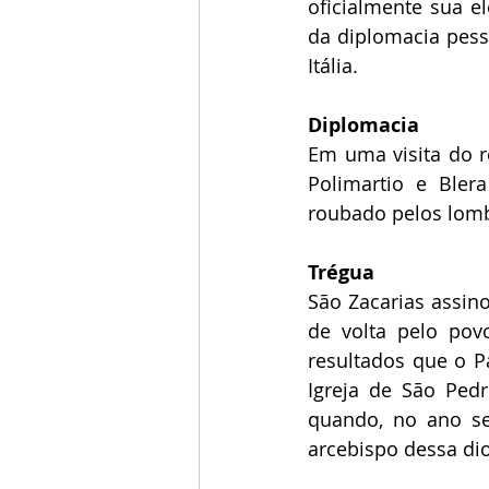
oficialmente sua el
da diplomacia pess
Itália.
Diplomacia
Em uma visita do re
Polimartio e Bler
roubado pelos lomb
Trégua
São Zacarias assin
de volta pelo pov
resultados que o P
Igreja de São Ped
quando, no ano seg
arcebispo dessa dio