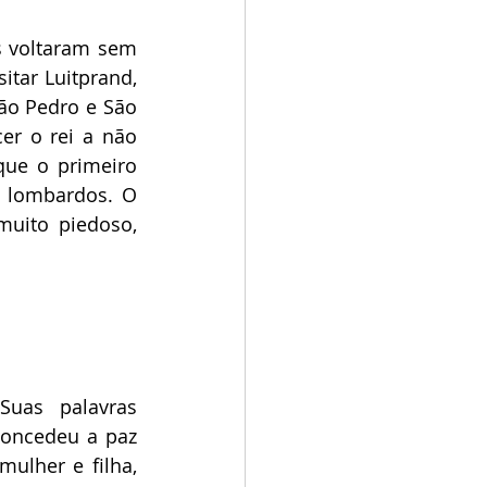
 voltaram sem 
tar Luitprand, 
ão Pedro e São 
er o rei a não 
ue o primeiro 
s lombardos. O 
uito piedoso, 
uas palavras 
oncedeu a paz 
lher e filha, 