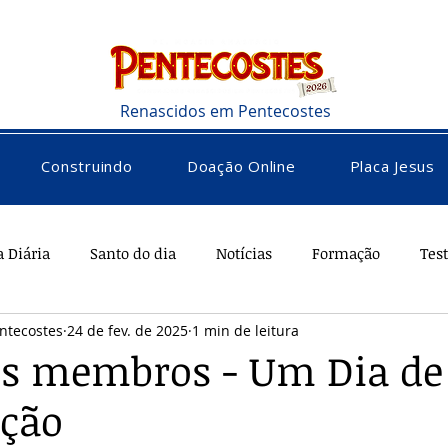
Renascidos em Pentecostes
Construindo
Doação Online
Placa Jesus
a Diária
Santo do dia
Notícias
Formação
Tes
ntecostes
24 de fev. de 2025
1 min de leitura
rações
Saúde
Diversos
Vocacional
os membros - Um Dia de
ação