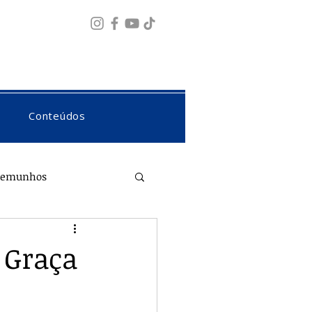
Fazer login
Conteúdos
temunhos
 Graça