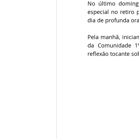
No último doming
especial no retir
dia de profunda or
Pela manhã, inici
da Comunidade 1º 
reflexão tocante s