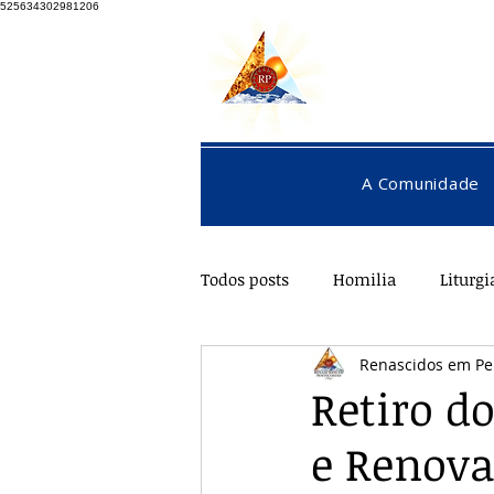
525634302981206
A Comunidade
Todos posts
Homilia
Liturgi
Renascidos em Pe
Pentecostes
Galeria
O
Retiro d
e Renov