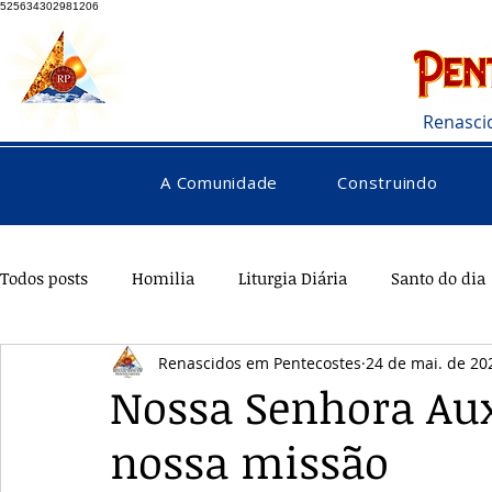
525634302981206
Renasci
A Comunidade
Construindo
Todos posts
Homilia
Liturgia Diária
Santo do dia
Renascidos em Pentecostes
24 de mai. de 20
Pentecostes
Galeria
Orações
Saúde
Di
Nossa Senhora Aux
nossa missão