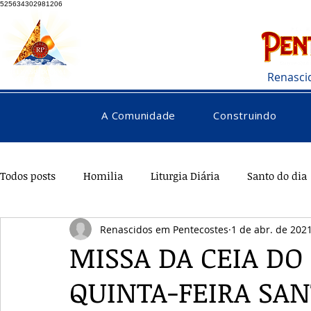
525634302981206
Renasci
A Comunidade
Construindo
Todos posts
Homilia
Liturgia Diária
Santo do dia
Renascidos em Pentecostes
1 de abr. de 202
Pentecostes
Galeria
Orações
Saúde
Di
MISSA DA CEIA DO 
QUINTA-FEIRA SAN