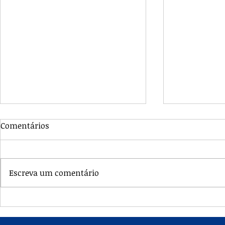
Comentários
Escreva um comentário
HOMILIA: TEMOS QUE TER
HOMILIA: N
OLHAR ESPIRITUAL PARA TER
RECUAR, É 