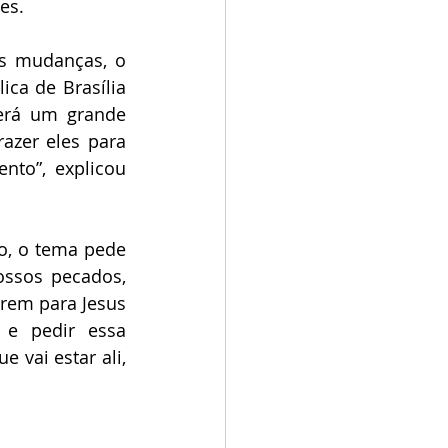
es.
s mudanças, o 
ca de Brasília 
erá um grande 
zer eles para 
to”, explicou 
o, o tema pede 
ssos pecados, 
rem para Jesus 
e pedir essa 
vai estar ali, 