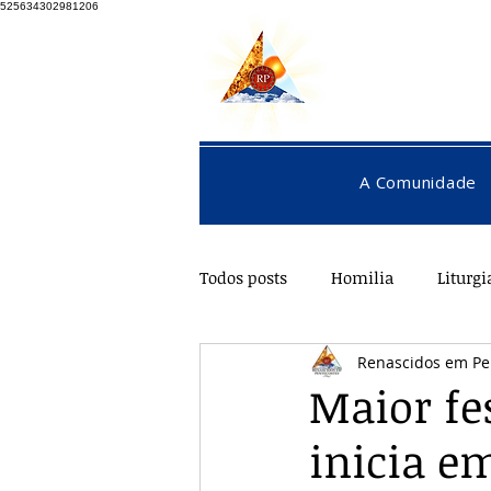
525634302981206
A Comunidade
Todos posts
Homilia
Liturgi
Renascidos em Pe
Pentecostes
Galeria
O
Maior fe
inicia e