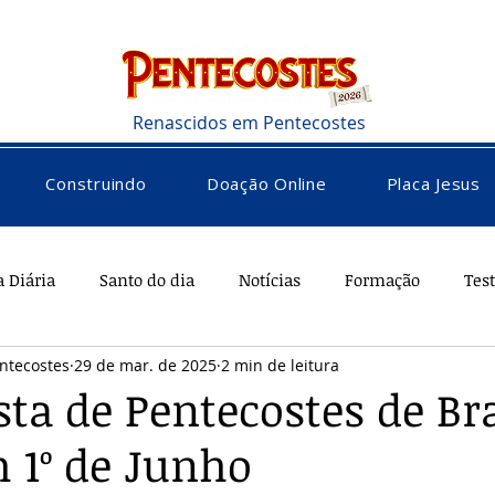
Renascidos em Pentecostes
Construindo
Doação Online
Placa Jesus
a Diária
Santo do dia
Notícias
Formação
Tes
ntecostes
29 de mar. de 2025
2 min de leitura
rações
Saúde
Diversos
Vocacional
sta de Pentecostes de Bra
m 1º de Junho