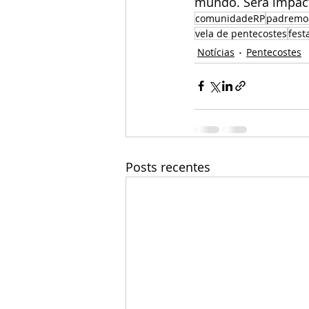
mundo. Será impact
comunidadeRP
padremoa
vela de pentecostes
fest
Notícias
Pentecostes
Posts recentes