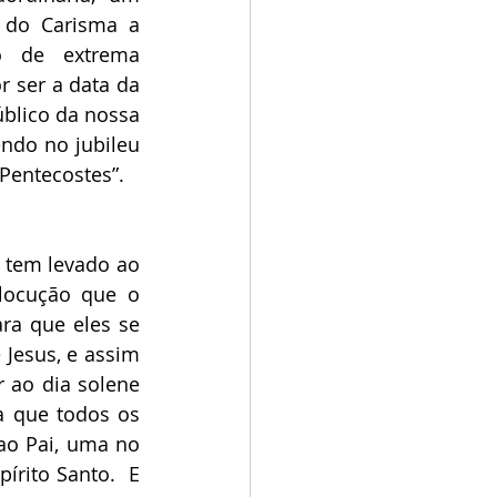
do Carisma a 
 de extrema 
r ser a data da 
blico da nossa 
endo no jubileu 
Pentecostes”.
tem levado ao 
locução que o 
a que eles se 
Jesus, e assim 
ao dia solene 
 que todos os 
ao Pai, uma no 
rito Santo.  E 