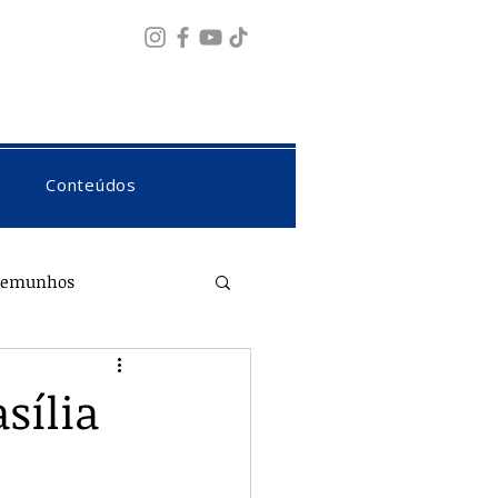
Fazer login
Conteúdos
temunhos
sília