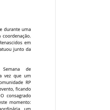
re durante uma 
 coordenação. 
Renascidos em 
atuou junto da 
 Semana de 
ra vez que um 
omunidade RP 
vento, ficando 
 O consagrado 
ste momento: 
ordinária, um 