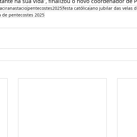
ante na sua vida”, finalizou o novo coordenador de 
ciranastacio
pentecostes2025
festa católica
ano jubilar das velas 
a de pentecostes 2025