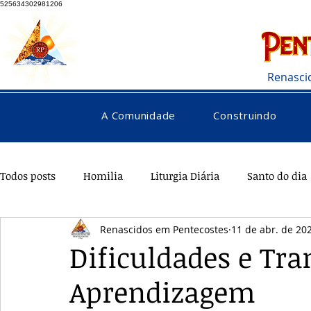
525634302981206
Renasci
A Comunidade
Construindo
Todos posts
Homilia
Liturgia Diária
Santo do dia
Renascidos em Pentecostes
11 de abr. de 20
Pentecostes
Galeria
Orações
Saúde
Di
Dificuldades e Tra
Aprendizagem