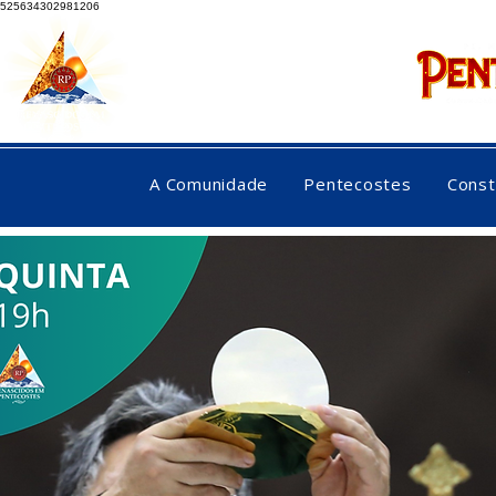
525634302981206
rebo
A Comunidade
Pentecostes
Const