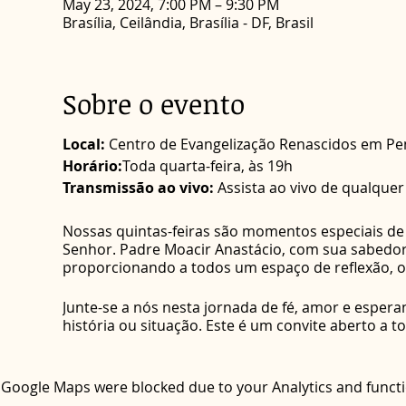
May 23, 2024, 7:00 PM – 9:30 PM
Brasília, Ceilândia, Brasília - DF, Brasil
Sobre o evento
Local:
Centro de Evangelização Renascidos em Pen
Horário:
Toda quarta-feira, às 19h
Transmissão ao vivo:
Assista ao vivo de qualquer
Nossas quintas-feiras são momentos especiais de 
Senhor. Padre Moacir Anastácio, com sua sabedori
proporcionando a todos um espaço de reflexão, or
Junte-se a nós nesta jornada de fé, amor e espe
história ou situação. Este é um convite aberto a t
experimentar a cura que só o amor de Deus pode
Esperamos por você e por todos aqueles que de
Google Maps were blocked due to your Analytics and functio
Que a paz do Senhor esteja sempre conosco!