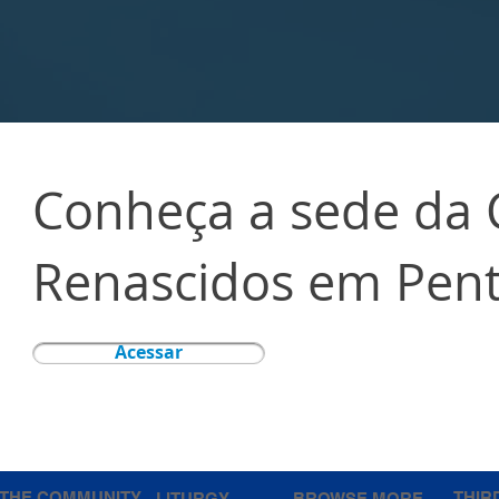
Conheça a sede da
Renascidos em Pent
Acessar
THE COMMUNITY
THIR
LITURGY
BROWSE MORE