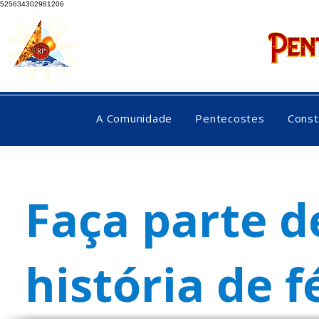
525634302981206
rebo
A Comunidade
Pentecostes
Const
Faça parte d
história de 