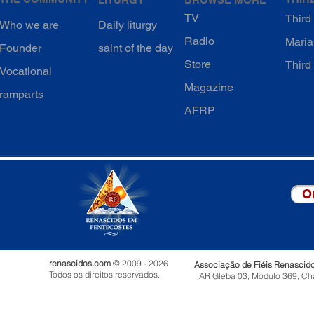
TV
Third 
Who we are
Daily liturgy
Radio
Maria
Founder
saint of the day
Store
Third
Vocational
Magazine
ramparts
AFRP
O
renascidos.com
© 2009 - 2026
Associação de Fiéis Renascid
Todos os direitos reservados.
AR Gleba 03, Módulo 369, Ch