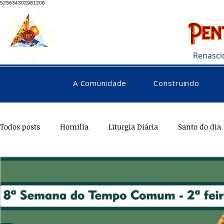
525634302981206
Renasci
A Comunidade
Construindo
Todos posts
Homilia
Liturgia Diária
Santo do dia
Testemunhos
Pentecostes
Galeria
Orações