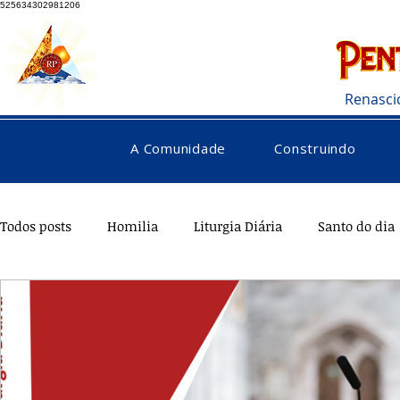
525634302981206
Renasci
A Comunidade
Construindo
Todos posts
Homilia
Liturgia Diária
Santo do dia
Testemunhos
Pentecostes
Galeria
Orações