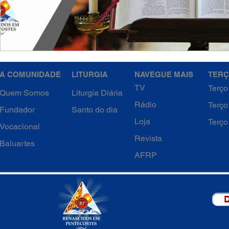
A COMUNIDADE
LITURGIA
NAVEGUE MAIS
TERÇ
TV
Terço
Quem Somos
Liturgia Diária
Rádio
Terço
Fundador
Santo do dia
Loja
Terço
Vocacional
Revista
Baluartes
AFRP
D