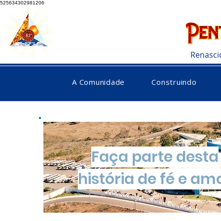
525634302981206
Renasci
A Comunidade
Construindo
Faça parte desta
história de fé e am