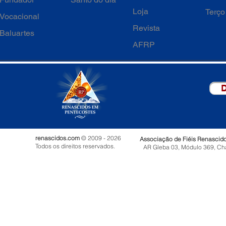
Loja
Terço
Vocacional
Revista
Baluartes
AFRP
D
renascidos.com
© 2009 - 2026
Associação de Fiéis Renascid
Todos os direitos reservados.
AR Gleba 03, Módulo 369, Ch