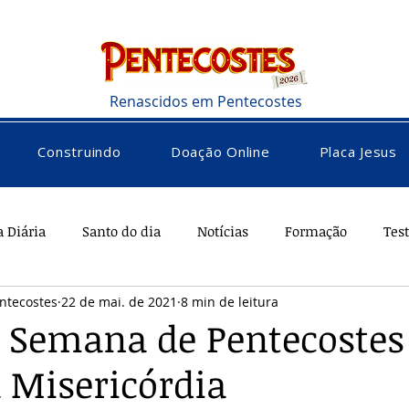
Renascidos em Pentecostes
Construindo
Doação Online
Placa Jesus
a Diária
Santo do dia
Notícias
Formação
Tes
ntecostes
22 de mai. de 2021
8 min de leitura
rações
Saúde
Diversos
Vocacional
a Semana de Pentecostes
 Misericórdia