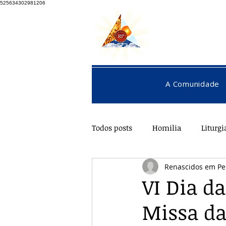
525634302981206
A Comunidade
Todos posts
Homilia
Liturgi
Renascidos em Pe
Pentecostes
Galeria
O
VI Dia d
Missa da