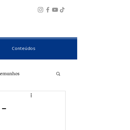
Fazer login
Conteúdos
temunhos
 -