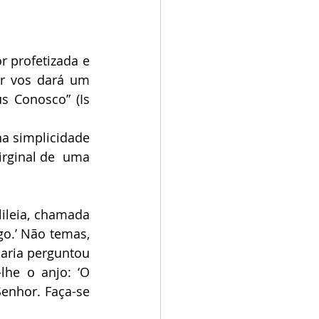
 profetizada e 
or vos dará um 
 Conosco” (Is 
a simplicidade 
ginal de  uma 
ileia, chamada 
o.’ Não temas, 
aria perguntou 
he o anjo: ‘O 
Senhor. Faça-se 