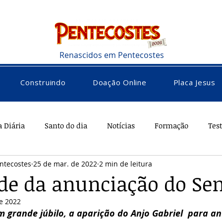
Renascidos em Pentecostes
Construindo
Doação Online
Placa Jesus
a Diária
Santo do dia
Notícias
Formação
Tes
ntecostes
25 de mar. de 2022
2 min de leitura
rações
Saúde
Diversos
Vocacional
de da anunciação do Se
e 2022
m grande júbilo, a aparição do Anjo Gabriel  para an