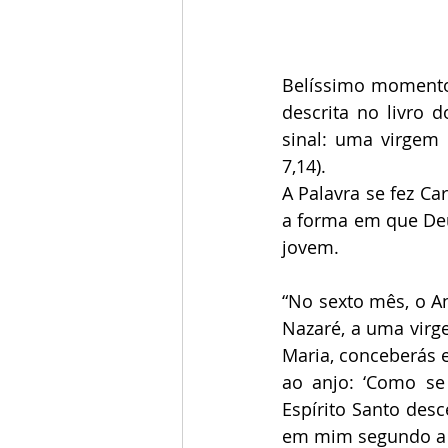
Belíssimo momento 
descrita no livro d
sinal: uma virgem 
7,14). 
A Palavra se fez Ca
a forma em que Deu
jovem.
“No sexto mês, o An
Nazaré, a uma virge
Maria, conceberás e
ao anjo: ‘Como se
Espírito Santo desce
em mim segundo a tu 