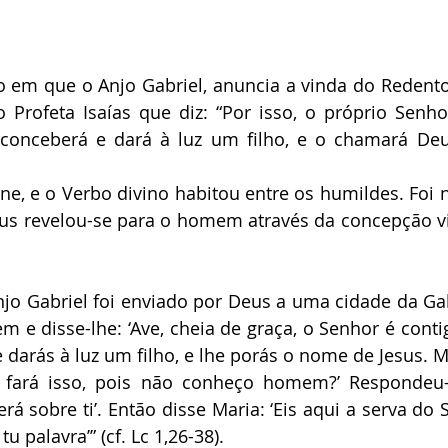
em que o Anjo Gabriel, anuncia a vinda do Redentor
o Profeta Isaías que diz: “Por isso, o próprio Senh
conceberá e dará à luz um filho, e o chamará Deus
rne, e o Verbo divino habitou entre os humildes. Foi n
s revelou-se para o homem através da concepção vir
jo Gabriel foi enviado por Deus a uma cidade da Gal
m e disse-lhe: ‘Ave, cheia de graça, o Senhor é contig
 darás à luz um filho, e lhe porás o nome de Jesus. M
 fará isso, pois não conheço homem?’ Respondeu-l
rá sobre ti’. Então disse Maria: ‘Eis aqui a serva do 
palavra’” (cf. Lc 1,26-38). 