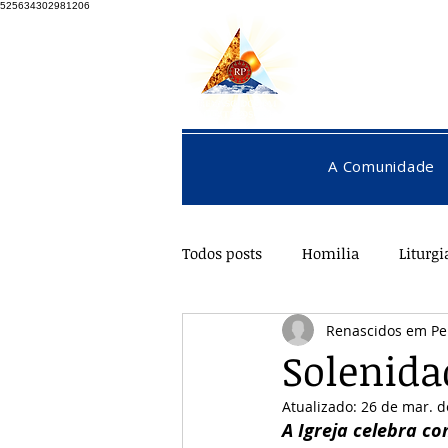
525634302981206
A Comunidade
Todos posts
Homilia
Liturgi
Renascidos em Pe
Pentecostes
Galeria
O
Solenida
Atualizado:
26 de mar. d
A Igreja celebra co