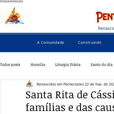
525634302981206
Renasci
A Comunidade
Construindo
Todos posts
Homilia
Liturgia Diária
Santo do dia
Renascidos em Pentecostes
22 de mai. de 20
Pentecostes
Galeria
Orações
Saúde
Di
Santa Rita de Cáss
famílias e das cau