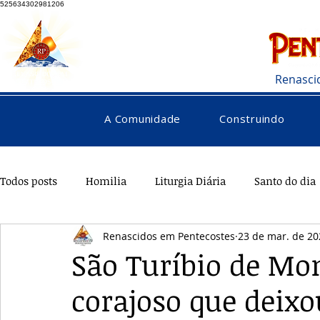
525634302981206
Renasci
A Comunidade
Construindo
Todos posts
Homilia
Liturgia Diária
Santo do dia
Renascidos em Pentecostes
23 de mar. de 20
Pentecostes
Galeria
Orações
Saúde
Di
São Turíbio de Mon
corajoso que deix