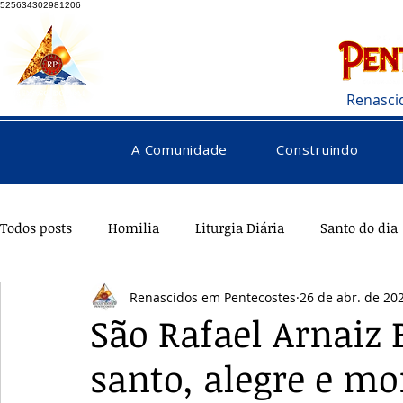
525634302981206
Renasci
A Comunidade
Construindo
Todos posts
Homilia
Liturgia Diária
Santo do dia
Renascidos em Pentecostes
26 de abr. de 20
Pentecostes
Galeria
Orações
Saúde
Di
São Rafael Arnaiz
santo, alegre e mo