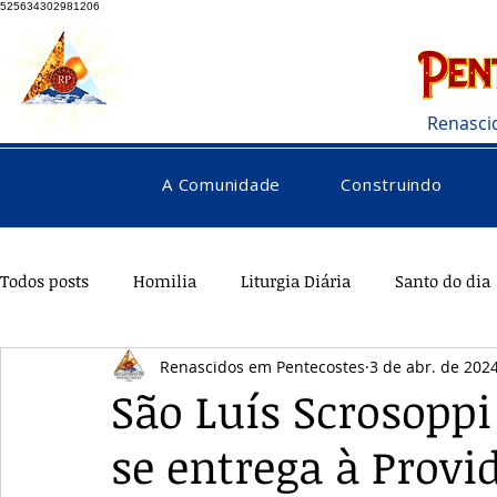
525634302981206
Renasci
A Comunidade
Construindo
Todos posts
Homilia
Liturgia Diária
Santo do dia
Renascidos em Pentecostes
3 de abr. de 202
Pentecostes
Galeria
Orações
Saúde
Di
São Luís Scrosop
se entrega à Provi