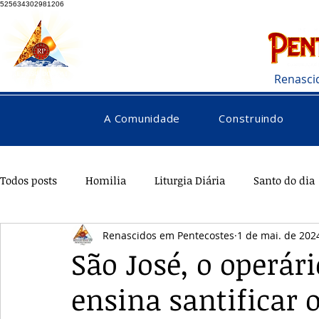
525634302981206
Renasci
A Comunidade
Construindo
Todos posts
Homilia
Liturgia Diária
Santo do dia
Renascidos em Pentecostes
1 de mai. de 202
Pentecostes
Galeria
Orações
Saúde
Di
São José, o operár
ensina santificar 