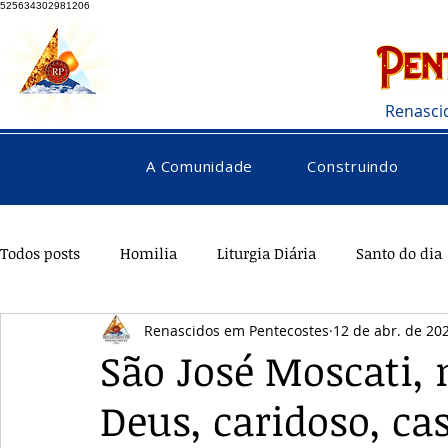
525634302981206
Renasci
A Comunidade
Construindo
Todos posts
Homilia
Liturgia Diária
Santo do dia
Renascidos em Pentecostes
12 de abr. de 20
Pentecostes
Galeria
Orações
Saúde
Di
São José Moscati,
Deus, caridoso, ca