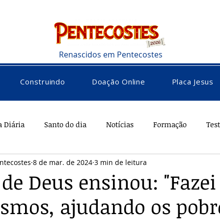
Renascidos em Pentecostes
Construindo
Doação Online
Placa Jesus
a Diária
Santo do dia
Notícias
Formação
Tes
ntecostes
8 de mar. de 2024
3 min de leitura
rações
Saúde
Diversos
Vocacional
 de Deus ensinou: "Faze
smos, ajudando os pobr