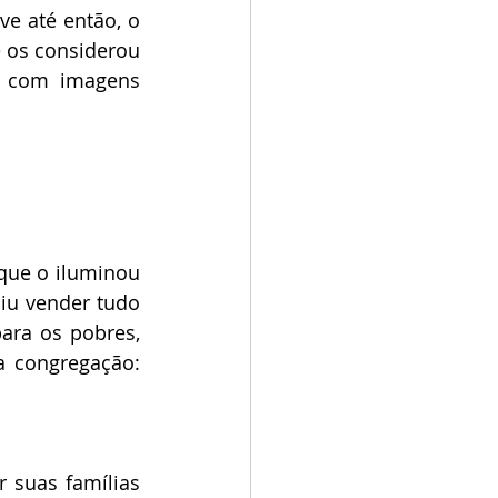
e até então, o 
e os considerou 
 com imagens 
que o iluminou 
iu vender tudo 
ra os pobres, 
utilizando uma fórmula especial que se tornaria o lema de sua futura congregação: 
 suas famílias 