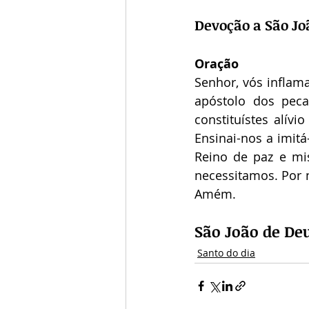
Devoção a São Jo
Oração
Senhor, vós inflama
apóstolo dos peca
constituístes alív
Ensinai-nos a imit
Reino de paz e mis
necessitamos. Por n
Amém.
São João de Deu
Santo do dia