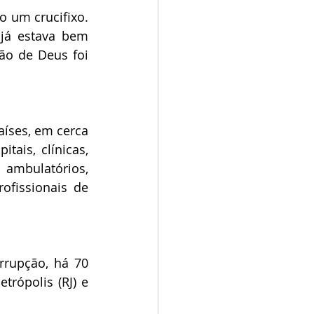
 um crucifixo. 
já estava bem 
o de Deus foi 
íses, em cerca 
ais, clínicas, 
ambulatórios, 
fissionais de 
rupção, há 70 
rópolis (RJ) e 