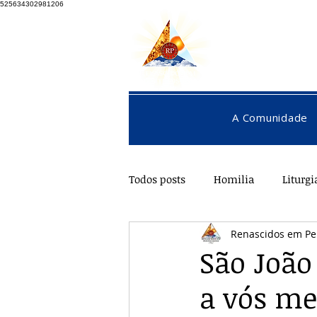
525634302981206
A Comunidade
Todos posts
Homilia
Liturgi
Renascidos em Pe
Pentecostes
Galeria
O
São João
a vós me