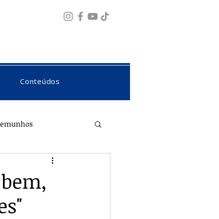
Fazer login
Conteúdos
temunhos
i bem,
es"