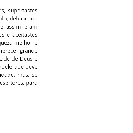
, suportastes 
lo, debaixo de 
ue assim eram 
s e aceitastes 
queza melhor e 
erece grande 
tade de Deus e 
uele que deve 
dade, mas, se 
sertores, para 