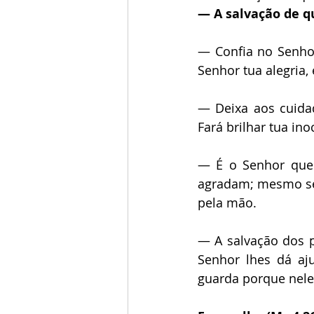
— A salvação de q
— Confia no Senhor
Senhor tua alegria,
— Deixa aos cuidad
Fará brilhar tua ino
— É o Senhor quem
agradam; mesmo se 
pela mão.
— A salvação dos p
Senhor lhes dá aju
guarda porque nele