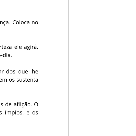
nça. Coloca no 
eza ele agirá. 
-dia.
r dos que lhe 
em os sustenta 
de aflição. O 
 ímpios, e os 