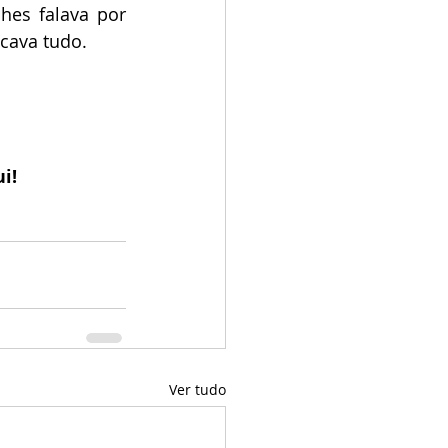
lhes falava por 
cava tudo.
i! 
Ver tudo