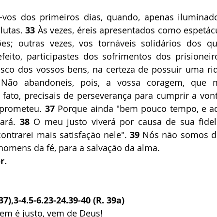
-vos dos primeiros dias, quando, apenas iluminados
lutas. 
33
 Às vezes, éreis apresentados como espetácu
ções; outras vezes, vos tornáveis solidários dos q
eito, participastes dos sofrimentos dos prisioneiro
isco dos vossos bens, na certeza de possuir uma ri
Não abandoneis, pois, a vossa coragem, que m
 fato, precisais de perseverança para cumprir a von
 prometeu. 
37
 Porque ainda "bem pouco tempo, e aq
ará. 
38
 O meu justo viverá por causa de sua fideli
ntrarei mais satisfação nele". 
39
 Nós não somos de
homens da fé, para a salvação da alma.
r.
7),3-4.5-6.23-24.39-40 (R. 39a)
em é justo, vem de Deus!