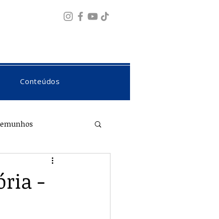
Fazer login
Conteúdos
temunhos
ria -