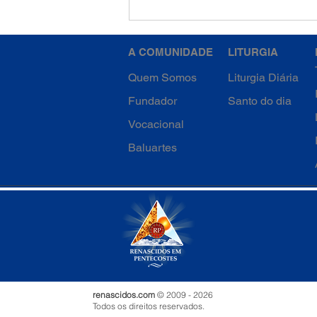
4ª Semana da Quaresma -
Quinta-feira
A COMUNIDADE
LITURGIA
Quem Somos
Liturgia Diária
Fundador
Santo do dia
Vocacional
Baluartes
renascidos.com
© 2009 - 2026
Todos os direitos reservados.