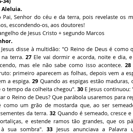
-34)
 Aleluia.
 Pai, Senhor do céu e da terra, pois revelaste os mi
os, escondendo-os, aos doutores!
ngelho de Jesus Cristo + segundo Marcos
nhor.
 Jesus disse à multidão: "O Reino de Deus é como 
na terra. 
27
 Ele vai dormir e acorda, noite e dia, e
cendo, mas ele não sabe como isso acontece. 
28
uto: primeiro aparecem as folhas, depois vem a espi
em a espiga.
 29
 Quando as espigas estão maduras,
e o tempo da colheita chegou". 
30
 E Jesus continuou:
r o Reino de Deus? Que parábola usaremos para rep
 como um grão de mostarda que, ao ser semeado 
sementes da terra. 
32
 Quando é semeado, cresce e 
ortaliças, e estende ramos tão grandes, que os pá
 à sua sombra". 
33
 Jesus anunciava a Palavra 