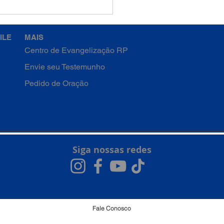
emana da Quaresma -
a-feira
ILE
MAIS
Centro de Evangelização RP
Envie seu Testemunho
Pedido de Oração
Siga nossas redes
Fale Conosco