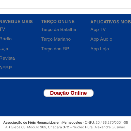
4ª Semana da Quaresma -
4ª S
Quarta-feira
Terç
NAVEGUE MAIS
TERÇO ONLINE
APLICATIVOS MOB
TV
Terço da Batalha
App TV
Rádio
Terço Mariano
App Áudio
Loja
Terço dos RP
App Loja
Revista
AFRP
Doação Online
Associação de Fiéis Renascidos em Pentecostes
- CNPJ: 20.466.270/0001-08
AR Gleba 03, Módulo 369, Chácara 372 – Núcleo Rural Alexandre Gusmão.