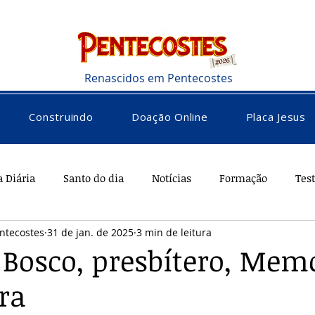
Renascidos em Pentecostes
Construindo
Doação Online
Placa Jesus
a Diária
Santo do dia
Notícias
Formação
Tes
ntecostes
31 de jan. de 2025
3 min de leitura
rações
Saúde
Diversos
Vocacional
 Bosco, presbítero, Memó
ra