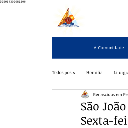
525634302981206
A Comunidade
Todos posts
Homilia
Liturgi
Renascidos em Pe
Pentecostes
Galeria
O
São João
Sexta-fei