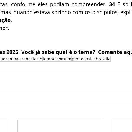
tas, conforme eles podiam compreender. 
34
 E só 
 mas, quando estava sozinho com os discípulos, expli
ação.
hor.
s 2025! Você já sabe qual é o tema?  Comente aqu
padremoaciranastacio
tempo comum
pentecostesbrasilia