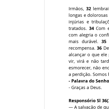
Irmãos,
 32
 lembrai
longas e dolorosas 
injúrias e tribula
tratados. 
34
 Com ef
com alegria o conf
mais durável. 
35
 
recompensa. 
36
 De
alcançar o que ele
vir, virá e não tard
esmorecer, não enco
a perdição. Somos 
- Palavra do Senho
- Graças a Deus.
Responsório Sl 36(3
— A salvação de qu