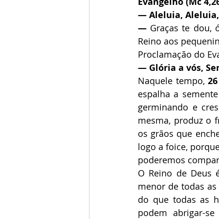
Evangelho (Mc 4,26
— Aleluia, Aleluia,
— 
Graças te dou, ó
Reino aos pequenin
Proclamação do Eva
— Glória a vós, Se
Naquele tempo, 
26
espalha a semente 
germinando e cres
mesma, produz o fr
os grãos que ench
logo a foice, porqu
poderemos compara
O Reino de Deus é
menor de todas as 
do que todas as h
podem abrigar-se