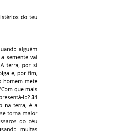
stérios do teu 
quando alguém 
 a semente vai 
 A terra, por si 
ga e, por fim, 
 o homem mete 
 "Com que mais 
resentá-lo? 
31
na terra, é a 
se torna maior 
ssaros do céu 
usando muitas 