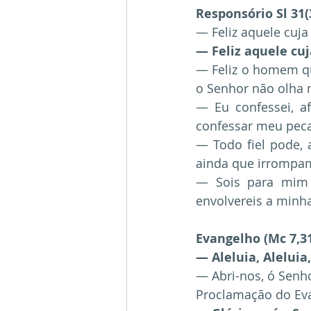
Responsório Sl 31(32
— Feliz aquele cuja
— Feliz aquele cuj
— Feliz o homem que
o Senhor não olha 
— Eu confessei, af
confessar meu pecad
— Todo fiel pode, a
ainda que irrompam
— Sois para mim p
envolvereis a minh
Evangelho (Mc 7,31
— Aleluia, Aleluia,
— Abri-nos, ó Senho
Proclamação do Eva