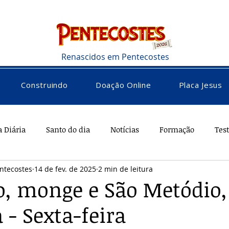
Renascidos em Pentecostes
Construindo
Doação Online
Placa Jesus
a Diária
Santo do dia
Notícias
Formação
Tes
ntecostes
14 de fev. de 2025
2 min de leitura
rações
Saúde
Diversos
Vocacional
lo, monge e São Metódio,
- Sexta-feira