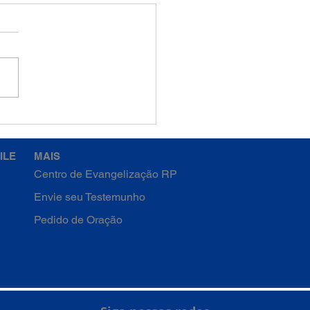
emana da Quaresma -
a-feira
ILE
MAIS
Centro de Evangelização RP
Envie seu Testemunho
Pedido de Oração