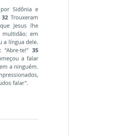
por Sidônia e 
 
32
 Trouxeram 
ue Jesus lhe 
 multidão; em 
seguida colocou os dedos nos seus ouvidos, cuspiu e com a saliva tocou a língua dele. 
 "Abre-te!" 
35
meçou a falar 
em a ninguém. 
mpressionados, 
udos falar".