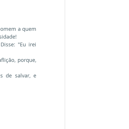
o homem a quem 
sidade!
isse: "Eu irei 
lição, porque, 
 de salvar, e 