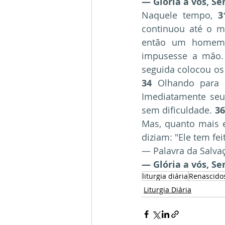
— Glória a vós, Se
Naquele tempo, 
3
continuou até o ma
então um homem s
impusesse a mão.
34
 Olhando para o
Imediatamente seus
sem dificuldade. 
36
Mas, quanto mais 
diziam: "Ele tem fe
— Palavra da Salva
— Glória a vós, Se
liturgia diária
Renascido
Liturgia Diária