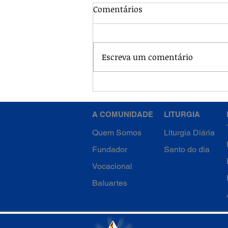
Comentários
Escreva um comentário
4ª Semana da Quaresma -
Quinta-feira
A COMUNIDADE
LITURGIA
Quem Somos
Liturgia Diária
Fundador
Santo do dia
Vocacional
Baluartes