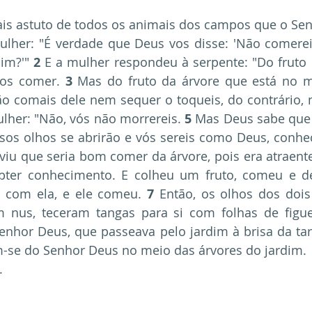
ais astuto de todos os animais dos campos que o Sen
 mulher: "É verdade que Deus vos disse: 'Não comer
im?'" 
2
 E a mulher respondeu à serpente: "Do fruto 
os comer.
 3
 Mas do fruto da árvore que está no me
o comais dele nem sequer o toqueis, do contrário, m
lher: "Não, vós não morrereis. 
5
 Mas Deus sabe que 
sos olhos se abrirão e vós sereis como Deus, conhe
viu que seria bom comer da árvore, pois era atraente
obter conhecimento. E colheu um fruto, comeu e 
 com ela, e ele comeu. 
7
 Então, os olhos dos dois 
 nus, teceram tangas para si com folhas de figue
enhor Deus, que passeava pelo jardim à brisa da tar
se do Senhor Deus no meio das árvores do jardim.
.