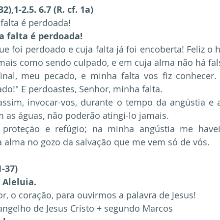
),1-2.5. 6.7 (R. cf. 1a)
 falta é perdoada!
a falta é perdoada!
 foi perdoado e cuja falta já foi encoberta! Feliz 
mais como sendo culpado, e em cuja alma não há fal
inal, meu pecado, e minha falta vos fiz conhecer. D
o!" E perdoastes, Senhor, minha falta.
ssim, invocar-vos, durante o tempo da angústia e af
 as águas, não poderão atingi-lo jamais.
roteção e refúgio; na minha angústia me haveis
a alma no gozo da salvação que me vem só de vós. 
-37)
 Aleluia.
r, o coração, para ouvirmos a palavra de Jesus!
ngelho de Jesus Cristo + segundo Marcos