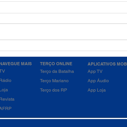
4ª Semana da Quaresma -
4ª S
Quarta-feira
Terç
NAVEGUE MAIS
TERÇO ONLINE
APLICATIVOS MOB
TV
Terço da Batalha
App TV
Rádio
Terço Mariano
App Áudio
Loja
Terço dos RP
App Loja
Revista
AFRP