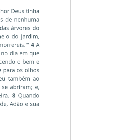
hor Deus tinha 
eis de nenhuma 
das árvores do 
io do jardim, 
orrereis.'" 
4
 A 
no dia em que 
cendo o bem e 
 para os olhos 
deu também ao 
se abriram; e, 
ira. 
8
 Quando 
de, Adão e sua 