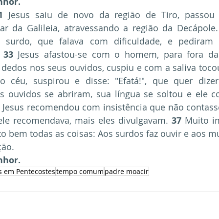
nhor.
1
 Jesus saiu de novo da região de Tiro, passou 
r da Galileia, atravessando a região da Decápole.
urdo, que falava com dificuldade, e pediram q
 
33
 Jesus afastou-se com o homem, para fora da
 céu, suspirou e disse: "Efatá!", que quer dizer:
 ouvidos se abriram, sua língua se soltou e ele co
 Jesus recomendou com insistência que não contass
ele recomendava, mais eles divulgavam. 
37
 Muito i
ito bem todas as coisas: Aos surdos faz ouvir e aos m
ção.
nhor.
s em Pentecostes
tempo comum
padre moacir