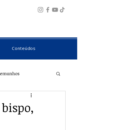
Fazer login
Conteúdos
temunhos
 bispo,