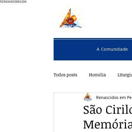
525634302981206
A Comunidade
Todos posts
Homilia
Liturgi
Renascidos em Pe
Pentecostes
Galeria
O
São Ciri
Memória 