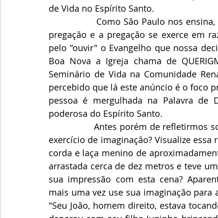
de Vida no Espírito Santo.
                Como São Paulo nos ensina, a fé vem pelos ouvidos (Logo, a fé provém da 
pregação e a pregação se exerce em razã
pelo "ouvir" o Evangelho que nossa deci
Boa Nova a Igreja chama de QUERIGMA
Seminário de Vida na Comunidade Rena
percebido que lá este anúncio é o foco pr
pessoa é mergulhada na Palavra de D
poderosa do Espírito Santo.
                Antes porém de refletirmos sobre cada tema do Querigma, vamos fazer um 
exercício de imaginação? Visualize essa
corda e laça menino de aproximadamente 
arrastada cerca de dez metros e teve um
sua impressão com esta cena? Aparente
mais uma vez use sua imaginação para a
"Seu João, homem direito, estava tocand