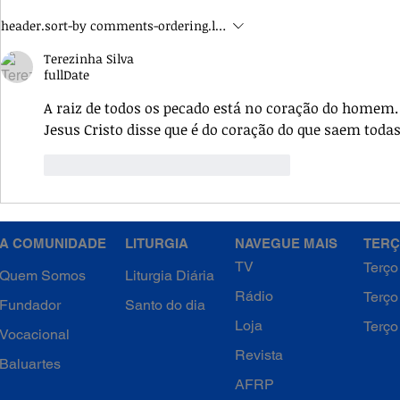
Retiro dos membros - Um
Quaresma:
header.sort-by
comments-ordering.latest-first
Dia de Graça e Renovação
reflexão e
Terezinha Silva
daexperiên
fullDate
Cristo.
A raiz de todos os pecado está no coração do homem.
Jesus Cristo disse que é do coração do que saem toda
like-button.like
comment.reply
A COMUNIDADE
LITURGIA
NAVEGUE MAIS
TERÇ
TV
Terço
Quem Somos
Liturgia Diária
Rádio
Terço
Fundador
Santo do dia
Loja
Terço
Vocacional
Revista
Baluartes
AFRP