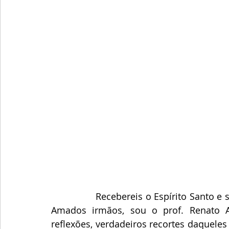
                Recebereis o Espírito Santo e sereis as minhas testemunhas! A paz de Cristo! 
Amados irmãos, sou o prof. Renato A
reflexões, verdadeiros recortes daquele