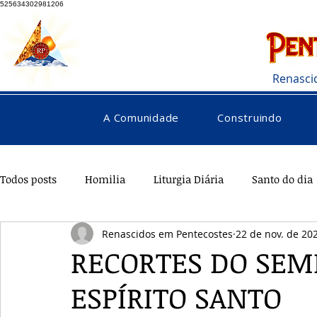
525634302981206
Renasci
A Comunidade
Construindo
Todos posts
Homilia
Liturgia Diária
Santo do dia
Renascidos em Pentecostes
22 de nov. de 20
Pentecostes
Galeria
Orações
Saúde
Di
RECORTES DO SEM
ESPÍRITO SANTO