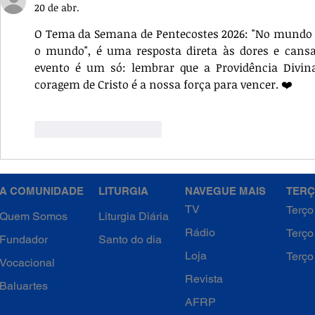
20 de abr.
DA EVANGELIZAÇÃO
O Tema da Semana de Pentecostes 2026: "No mundo ha
o mundo", é uma resposta direta às dores e cansa
evento é um só: lembrar que a Providência Divina
coragem de Cristo é a nossa força para vencer. ❤️
Curtir
Responder
A COMUNIDADE
LITURGIA
NAVEGUE MAIS
TERÇ
TV
Terço
Quem Somos
Liturgia Diária
Rádio
Terço
Fundador
Santo do dia
Loja
Terço
Vocacional
Revista
Baluartes
AFRP