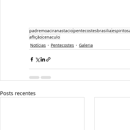
padremoaciranastacio
pentecostesbrasilia
espiritos
aflição
cenaculo
Notícias
Pentecostes
Galeria
Posts recentes