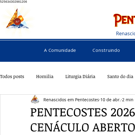
525634302981206
Renasci
A Comunidade
Construindo
Todos posts
Homilia
Liturgia Diária
Santo do dia
Renascidos em Pentecostes
10 de abr.
2 min 
Pentecostes
Galeria
Orações
Saúde
Di
PENTECOSTES 2026
CENÁCULO ABERT