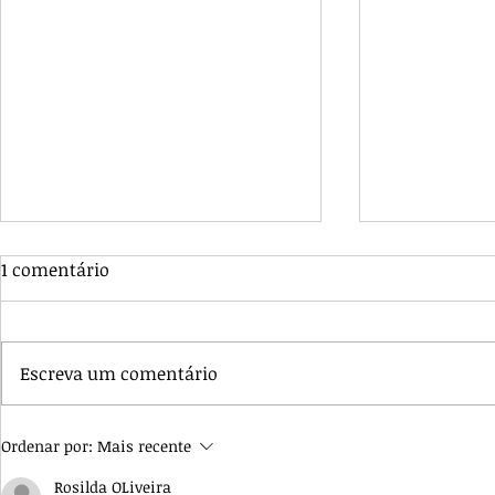
1 comentário
Escreva um comentário
GLOBAL 2033 E RENASCIDOS
HOMILIA: 
Ordenar por:
Mais recente
EM PENTECOSTES: BRASÍLIA
OLHAR ESPI
Rosilda OLiveira
ENTRA NA ROTA MUNDIAL
UMA VISÃO