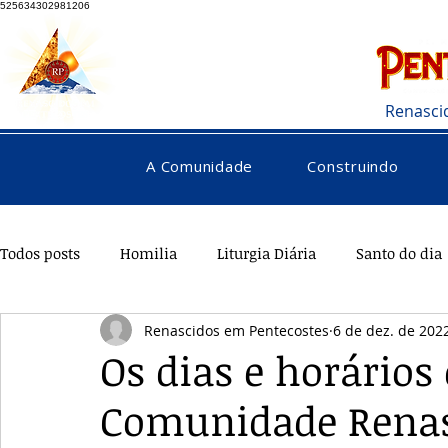
525634302981206
Renasci
A Comunidade
Construindo
Todos posts
Homilia
Liturgia Diária
Santo do dia
Renascidos em Pentecostes
6 de dez. de 202
Pentecostes
Galeria
Orações
Saúde
Di
Os dias e horários
Comunidade Rena